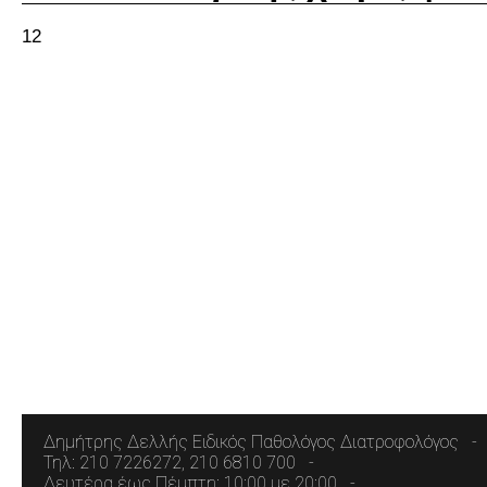
12
Δημήτρης Δελλής Ειδικός Παθολόγος Διατροφολόγος
Τηλ: 210 7226272, 210 6810 700
Δευτέρα έως Πέμπτη: 10:00 με 20:00