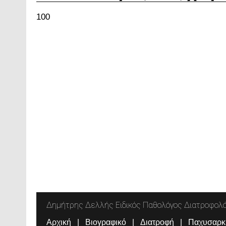
100
Δημήτρης Δελλής Ειδικός Παθολόγος Διατροφολ
Αρχική
Βιογραφικό
Διατροφή
Παχυσαρκ