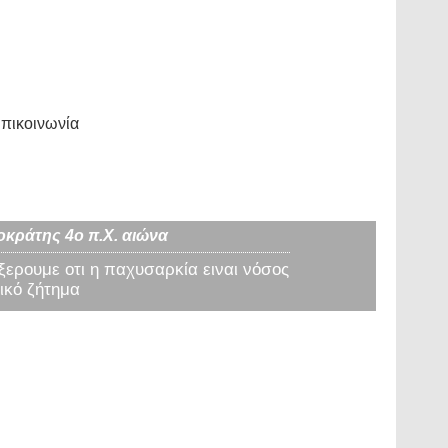
πικοινωνία
οκράτης 4ο π.Χ. αιώνα
 ξερουμε οτι η παχυσαρκία ειναι νόσος
ικό ζήτημα