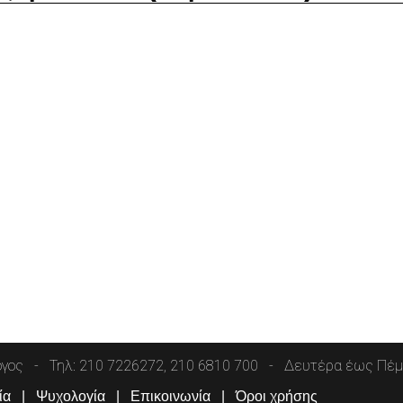
όγος
Τηλ: 210 7226272, 210 6810 700
Δευτέρα έως Πέμπ
ία
Ψυχολογία
Επικοινωνία
Όροι χρήσης