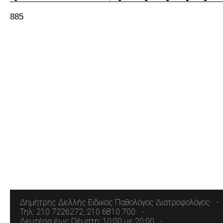
885
Δημήτρης Δελλής Ειδικός Παθολόγος Διατροφολόγος
Τηλ: 210 7226272, 210 6810 700
Δευτέρα έως Πέμπτη: 10:00 με 20:00