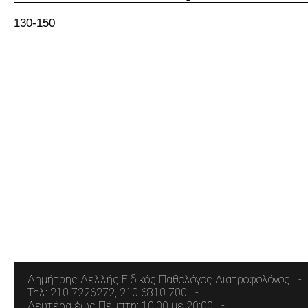
130-150
Δημήτρης Δελλής Ειδικός Παθολόγος Διατροφολόγος
Τηλ: 210 7226272, 210 6810 700
Δευτέρα έως Πέμπτη: 10:00 με 20:00