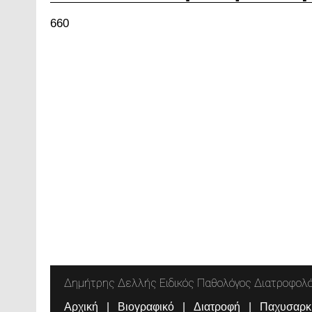
660
Δημήτρης Δελλής Ειδικός Παθολόγος Διατροφολ
Αρχική
Βιογραφικό
Διατροφή
Παχυσαρκ