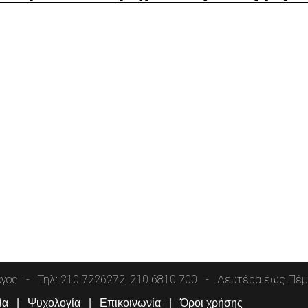
όγος
Τηλ: 210 7226272, 210 6810 700
Δευτέρα έως Πέμπ
ία
Ψυχολογία
Επικοινωνία
Όροι χρήσης