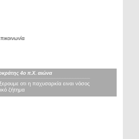
πικοινωνία
οκράτης 4ο π.Χ. αιώνα
 ξερουμε οτι η παχυσαρκία ειναι νόσος
ικό ζήτημα