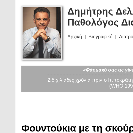
Δημήτρης Δελ
Παθολόγος Δι
Αρχική
Βιογραφικό
Διατρ
«Φάρμακό σας ας γίνε
2,5 χιλιάδες χρόνια πριν ο Ιπποκράτη
(WHO 1997
Φουντούκια με τη σκούρ