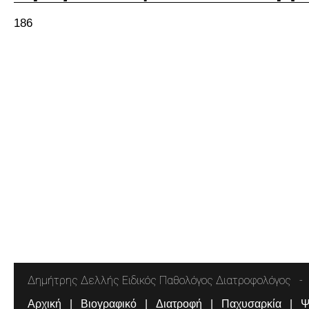
186
Δημήτρης Δελλής Ειδικός Παθολόγος Διατροφολόγος
Αρχική
Βιογραφικό
Διατροφή
Παχυσαρκία
Ψ