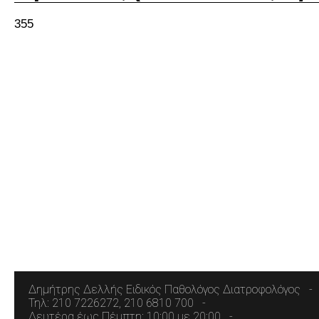
355
Δημήτρης Δελλής Ειδικός Παθολόγος Διατροφολόγος
Τηλ: 210 7226272, 210 6810 700
Δευτέρα έως Πέμπτη: 10:00 με 20:00