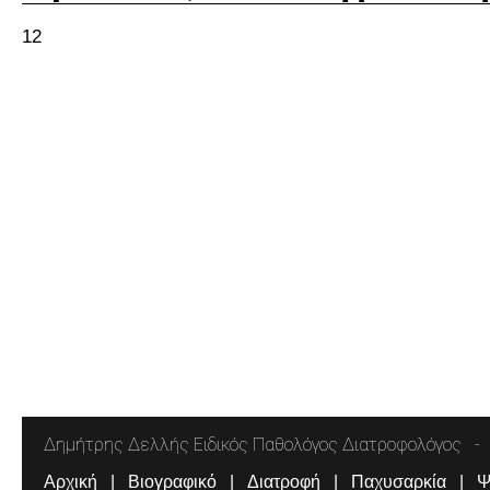
12
Δημήτρης Δελλής Ειδικός Παθολόγος Διατροφολόγος
Αρχική
Βιογραφικό
Διατροφή
Παχυσαρκία
Ψ