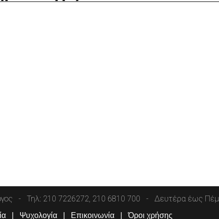
όγος
Τηλ: 210 7226272, 210 6810 700
Δευτέρα έως Πέμπ
ία
Ψυχολογία
Επικοινωνία
Όροι χρήσης