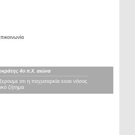
πικοινωνία
οκράτης 4ο π.Χ. αιώνα
 ξερουμε οτι η παχυσαρκία ειναι νόσος
ικό ζήτημα