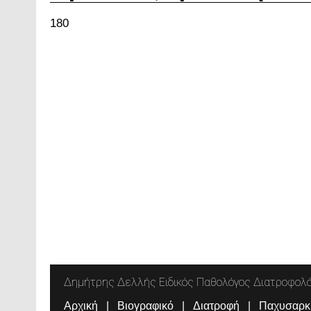
180
Δημήτρης Δελλής Ειδικός Παθολόγος Διατροφολ
Αρχική
Βιογραφικό
Διατροφή
Παχυσαρκ