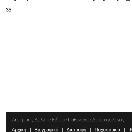
35
Δημήτρης Δελλής Ειδικός Παθολόγος Διατροφολόγος
Αρχική
Βιογραφικό
Διατροφή
Παχυσαρκία
Ψ