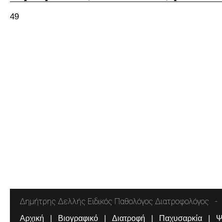
49
Δημήτρης Δελλής Ειδικός Παθολόγος Διατροφολόγος
Αρχική
Βιογραφικό
Διατροφή
Παχυσαρκία
Ψ