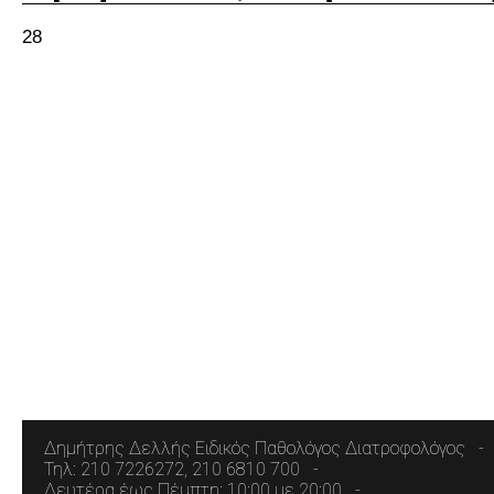
28
Δημήτρης Δελλής Ειδικός Παθολόγος Διατροφολόγος
Τηλ: 210 7226272, 210 6810 700
Δευτέρα έως Πέμπτη: 10:00 με 20:00