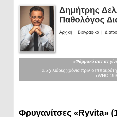
Δημήτρης Δελ
Παθολόγος Δι
Αρχική
Βιογραφικό
Διατρ
«Φάρμακό σας ας γίνε
2,5 χιλιάδες χρόνια πριν ο Ιπποκράτη
(WHO 1997
Φρυγανίτσες «Ryvita» (