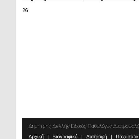
26
Δημήτρης Δελλής Ειδικός Παθολόγος Διατροφολ
Αρχική
Βιογραφικό
Διατροφή
Παχυσαρκ