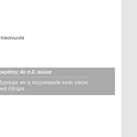
πικοινωνία
οκράτης 4ο π.Χ. αιώνα
 ξερουμε οτι η παχυσαρκία ειναι νόσος
ικό ζήτημα