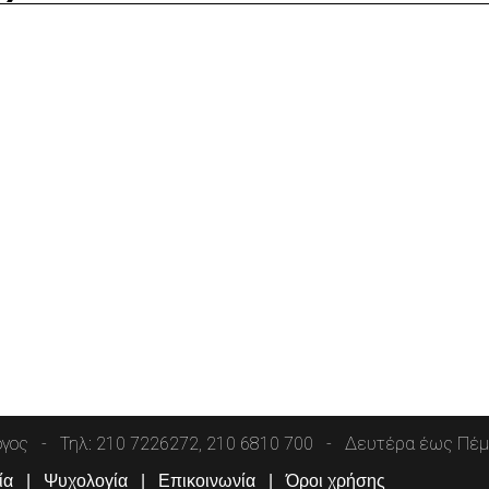
όγος
Τηλ: 210 7226272, 210 6810 700
Δευτέρα έως Πέμπ
ία
Ψυχολογία
Επικοινωνία
Όροι χρήσης