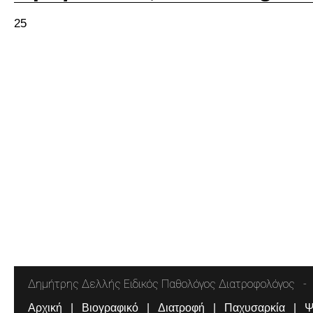
25
Δημήτρης Δελλής Ειδικός Παθολόγος Διατροφολόγος
Αρχική
Βιογραφικό
Διατροφή
Παχυσαρκία
Ψ