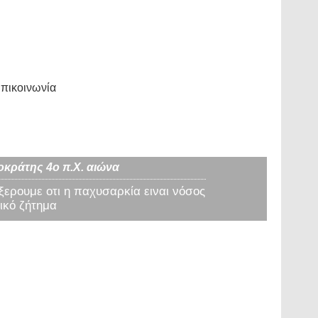
πικοινωνία
οκράτης 4ο π.Χ. αιώνα
 ξερουμε οτι η παχυσαρκία ειναι νόσος
ικό ζήτημα