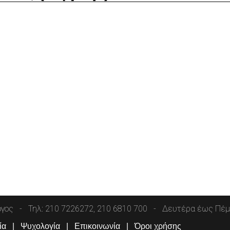
όγος
Τηλ: 210 7226272, 210 6810 700
Δευτέρα έως Πέμπ
ία
Ψυχολογία
Επικοινωνία
Όροι χρήσης