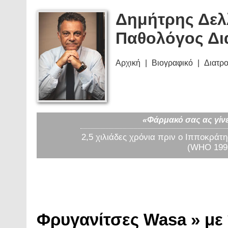
Δημήτρης Δελ
Παθολόγος Δι
Αρχική
Βιογραφικό
Διατρ
«Φάρμακό σας ας γίνε
2,5 χιλιάδες χρόνια πριν ο Ιπποκράτη
(WHO 1997
Φρυγανίτσες Wasa » με 