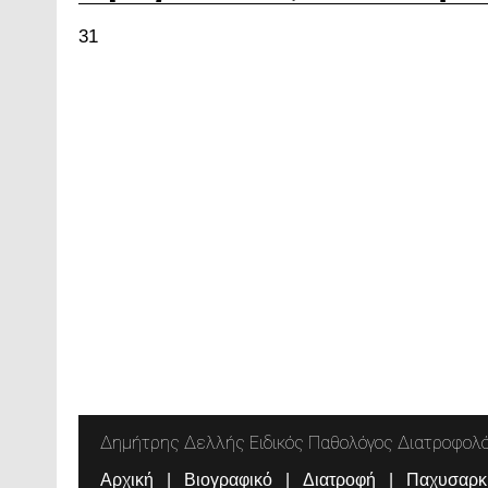
31
Δημήτρης Δελλής Ειδικός Παθολόγος Διατροφολ
Αρχική
Βιογραφικό
Διατροφή
Παχυσαρκ