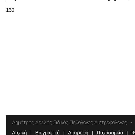
130
Δημήτρης Δελλής Ειδικός Παθολόγος Διατροφολόγος
Αρχική
Βιογραφικό
Διατροφή
Παχυσαρκία
Ψ