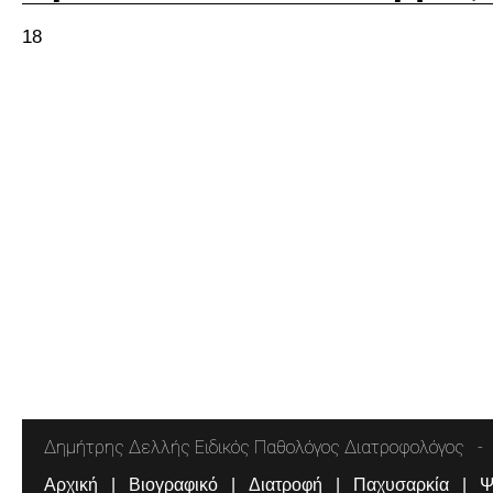
18
Δημήτρης Δελλής Ειδικός Παθολόγος Διατροφολόγος
Αρχική
Βιογραφικό
Διατροφή
Παχυσαρκία
Ψ