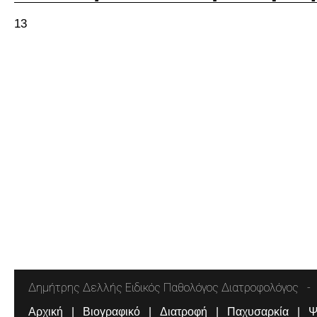
13
Δημήτρης Δελλής Ειδικός Παθολόγος Διατροφολόγος
Αρχική
Βιογραφικό
Διατροφή
Παχυσαρκία
Ψ