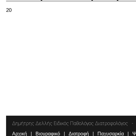
20
Δημήτρης Δελλής Ειδικός Παθολόγος Διατροφολόγος
Αρχική
Βιογραφικό
Διατροφή
Παχυσαρκία
Ψ