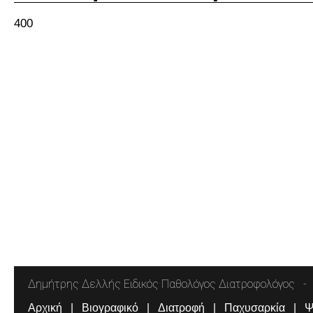
400
Δημήτρης Δελλής Ειδικός Παθολόγος Διατροφολόγος
Αρχική
Βιογραφικό
Διατροφή
Παχυσαρκία
Ψ