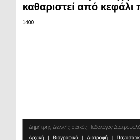
καθαριστεί από κεφάλι 
1400
Δημήτρης Δελλής Ειδικός Παθολόγος Διατροφολ
Αρχική
Βιογραφικό
Διατροφή
Παχυσαρκ