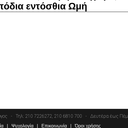
πόδια εντόσθια Ωμή
όγος
Τηλ: 210 7226272, 210 6810 700
Δευτέρα έως Πέμπ
ία
Ψυχολογία
Επικοινωνία
Όροι χρήσης