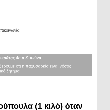
πικοινωνία
οκράτης 4ο π.Χ. αιώνα
 ξερουμε οτι η παχυσαρκία ειναι νόσος
ικό ζήτημα
ύπουλα (1 κιλό) όταν