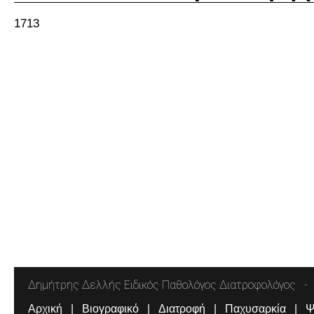
1713
Δημήτρης Δελλής Ειδικός Παθολόγος Διατροφολόγος
Αρχική
Βιογραφικό
Διατροφή
Παχυσαρκία
Ψ