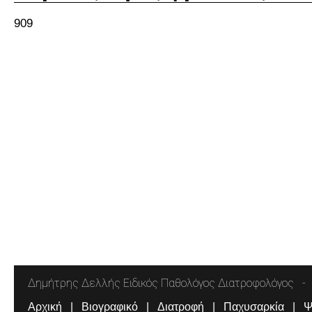
909
Δημήτρης Δελλής Ειδικός Παθολόγος Διατροφολόγος
Αρχική
Βιογραφικό
Διατροφή
Παχυσαρκία
Ψ