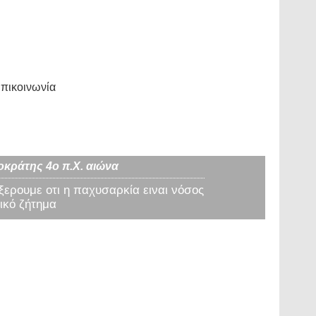
πικοινωνία
οκράτης 4ο π.Χ. αιώνα
 ξερουμε οτι η παχυσαρκία ειναι νόσος
ικό ζήτημα