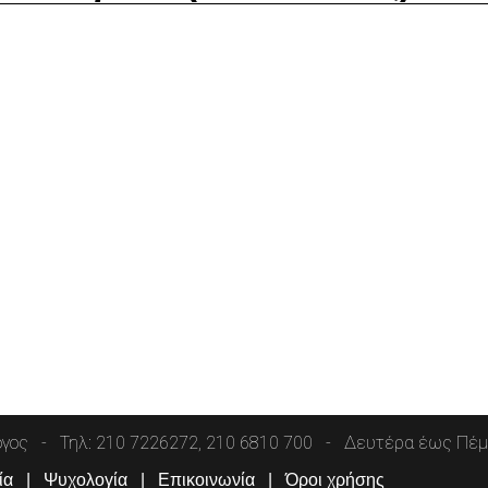
όγος
Τηλ: 210 7226272, 210 6810 700
Δευτέρα έως Πέμπ
ία
Ψυχολογία
Επικοινωνία
Όροι χρήσης