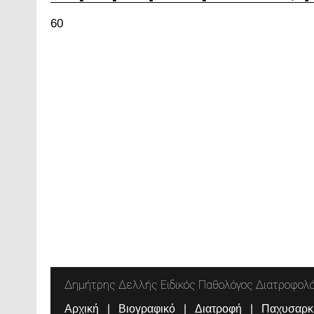
60
Δημήτρης Δελλής Ειδικός Παθολόγος Διατροφολ
Αρχική
Βιογραφικό
Διατροφή
Παχυσαρκ