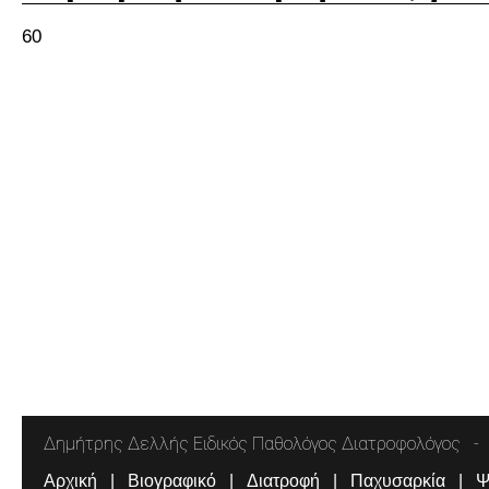
60
Δημήτρης Δελλής Ειδικός Παθολόγος Διατροφολόγος
Αρχική
Βιογραφικό
Διατροφή
Παχυσαρκία
Ψ