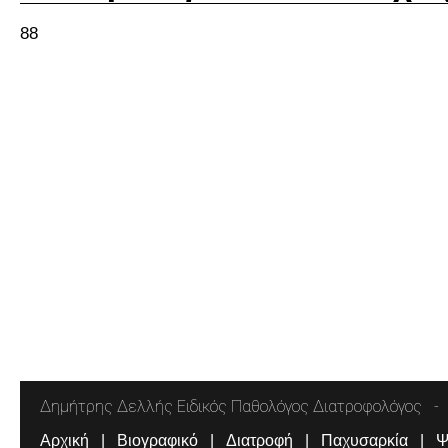
88
Δημήτρης Δελλής Ειδικός Παθολόγος Διατροφολόγος
Αρχική
Βιογραφικό
Διατροφή
Παχυσαρκία
Ψ