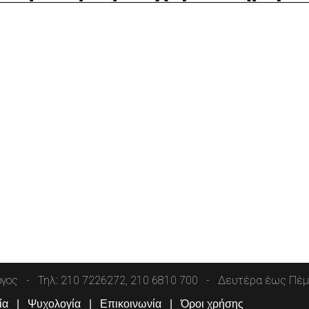
όγος
Τηλ: 210 7226272, 210 6810 700
Δευτέρα έως Πέμπ
ία
Ψυχολογία
Επικοινωνία
Όροι χρήσης