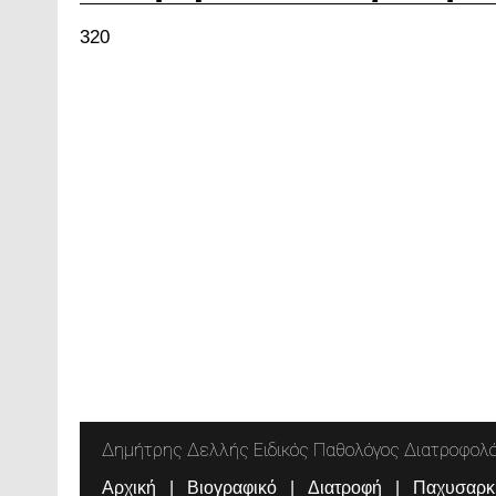
320
Δημήτρης Δελλής Ειδικός Παθολόγος Διατροφολ
Αρχική
Βιογραφικό
Διατροφή
Παχυσαρκ