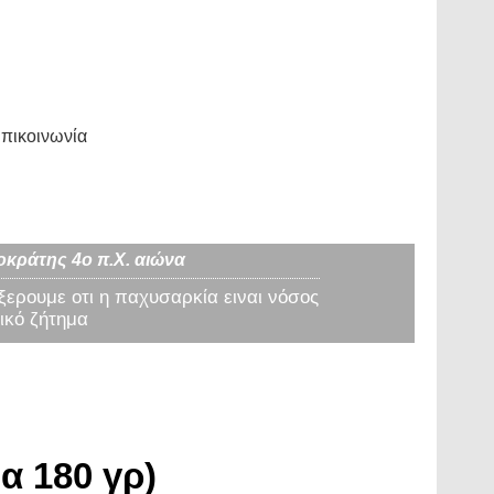
πικοινωνία
οκράτης 4ο π.Χ. αιώνα
 ξερουμε οτι η παχυσαρκία ειναι νόσος
ικό ζήτημα
α 180 γρ)