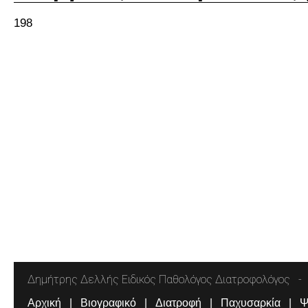
198
Δημήτρης Δελλής Ειδικός Παθολόγος Διατροφολόγος
Αρχική
Βιογραφικό
Διατροφή
Παχυσαρκία
Ψ