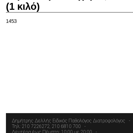
(1 κιλό)
1453
Δημήτρης Δελλής Ειδικός Παθολόγος Διατροφολόγος
Τηλ: 210 7226272, 210 6810 700
Δευτέρα έως Πέμπτη: 10:00 με 20:00