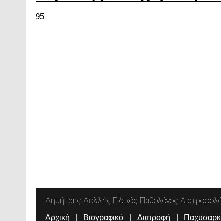
95
Δημήτρης Δελλής Ειδικός Παθολόγος Διατροφολ
Αρχική
Βιογραφικό
Διατροφή
Παχυσαρκ