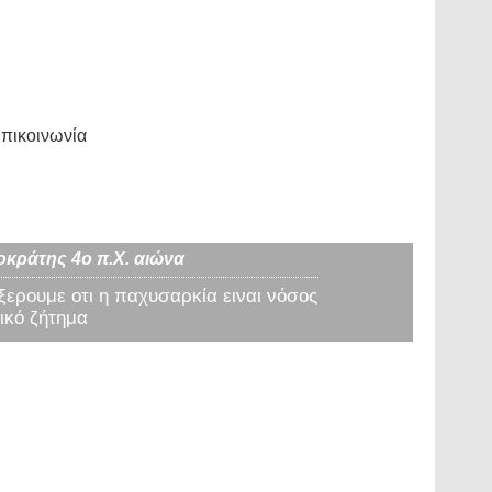
πικοινωνία
οκράτης 4ο π.Χ. αιώνα
 ξερουμε οτι η παχυσαρκία ειναι νόσος
ικό ζήτημα