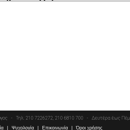
όγος
Τηλ: 210 7226272, 210 6810 700
Δευτέρα έως Πέμπ
ία
Ψυχολογία
Επικοινωνία
Όροι χρήσης