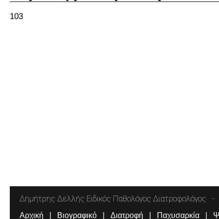
103
Δημήτρης Δελλής Ειδικός Παθολόγος Διατροφολόγος
Αρχική
Βιογραφικό
Διατροφή
Παχυσαρκία
Ψ