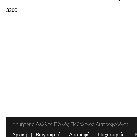
3200
Δημήτρης Δελλής Ειδικός Παθολόγος Διατροφολόγος
Αρχική
Βιογραφικό
Διατροφή
Παχυσαρκία
Ψ