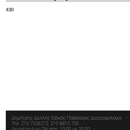
430
Δημήτρης Δελλής Ειδικός Παθολόγος Διατροφολόγος
Τηλ: 210 7226272, 210 6810 700
Δευτέρα έως Πέμπτη: 10:00 με 20:00