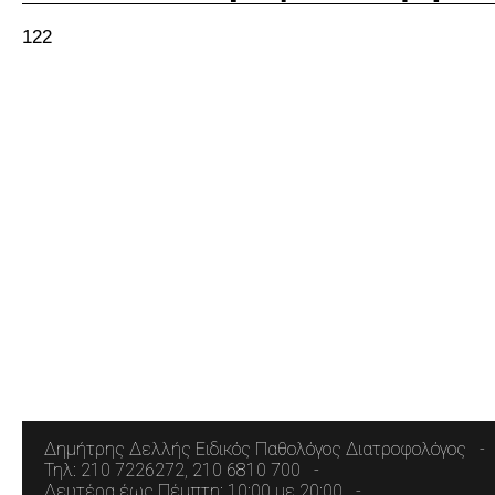
122
Δημήτρης Δελλής Ειδικός Παθολόγος Διατροφολόγος
Τηλ: 210 7226272, 210 6810 700
Δευτέρα έως Πέμπτη: 10:00 με 20:00