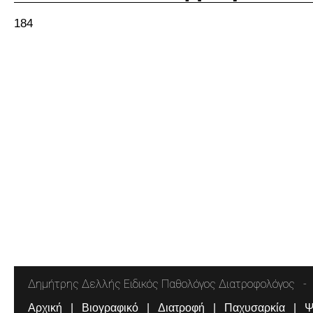
184
Δημήτρης Δελλής Ειδικός Παθολόγος Διατροφολόγος
Αρχική
Βιογραφικό
Διατροφή
Παχυσαρκία
Ψ