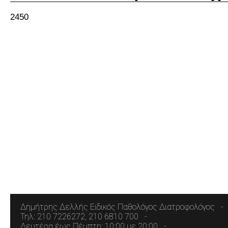
2450
Δημήτρης Δελλής Ειδικός Παθολόγος Διατροφολόγος
Τηλ: 210 7226272, 210 6810 700
Δευτέρα έως Πέμπτη: 10:00 με 20:00