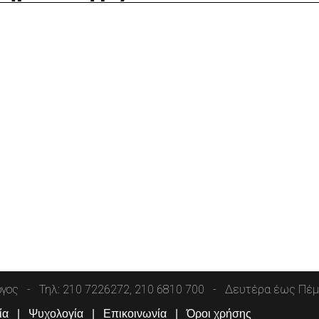
όγος
Τηλ: 210 7226272, 210 6810 700
Δευτέρα έως Πέμπ
ία
Ψυχολογία
Επικοινωνία
Όροι χρήσης