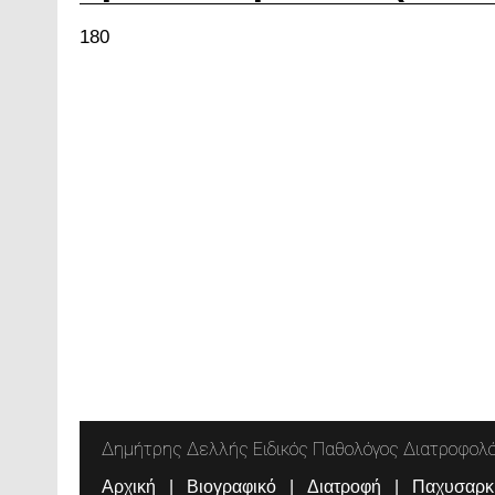
180
Δημήτρης Δελλής Ειδικός Παθολόγος Διατροφολ
Αρχική
Βιογραφικό
Διατροφή
Παχυσαρκ