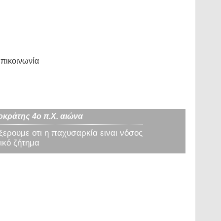
πικοινωνία
οκράτης 4ο π.Χ. αιώνα
 ξερουμε οτι η παχυσαρκία ειναι νόσος
ικό ζήτημα