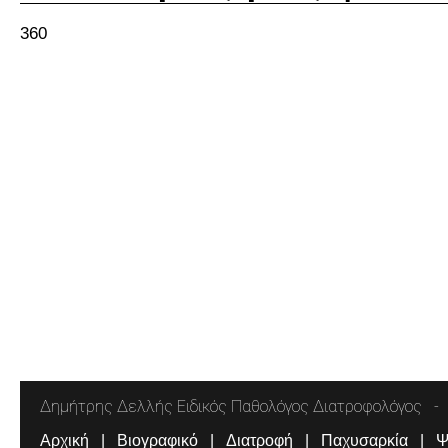
360
Δημήτρης Δελλής Ειδικός Παθολόγος Διατροφολόγος
Αρχική
Βιογραφικό
Διατροφή
Παχυσαρκία
Ψ