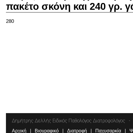
πακέτο σκόνη και 240 γρ. γ
280
Δημήτρης Δελλής Ειδικός Παθολόγος Διατροφολόγος
Αρχική
Βιογραφικό
Διατροφή
Παχυσαρκία
Ψ