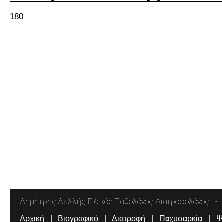
180
Δημήτρης Δελλής Ειδικός Παθολόγος Διατροφολόγος
Αρχική
Βιογραφικό
Διατροφή
Παχυσαρκία
Ψ