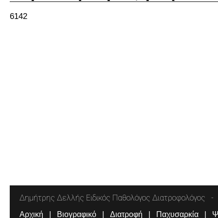
6142
Δημήτρης Δελλής Ειδικός Παθολόγος Διατροφολόγος
Αρχική
Βιογραφικό
Διατροφή
Παχυσαρκία
Ψ