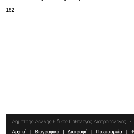
182
Δημήτρης Δελλής Ειδικός Παθολόγος Διατροφολόγος
Αρχική
Βιογραφικό
Διατροφή
Παχυσαρκία
Ψ