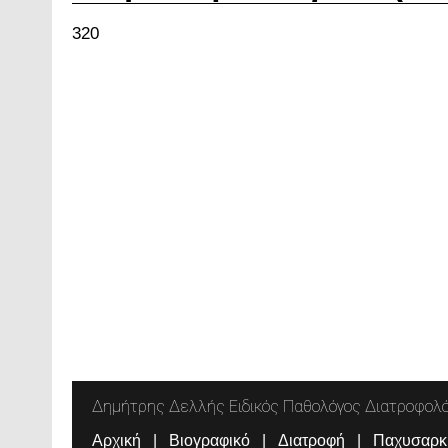
320
Δημήτρης Δελλής Ειδικός Παθολόγος Διατροφολ
Αρχική
Βιογραφικό
Διατροφή
Παχυσαρκ