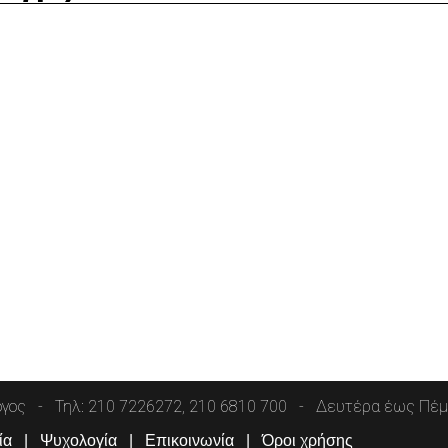
όγος
Τηλ: 210 7226272, 210 6810 700
Δευτέρα έως Πέμπ
ία
Ψυχολογία
Επικοινωνία
Όροι χρήσης