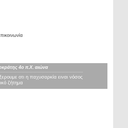
πικοινωνία
οκράτης 4ο π.Χ. αιώνα
 ξερουμε οτι η παχυσαρκία ειναι νόσος
ικό ζήτημα