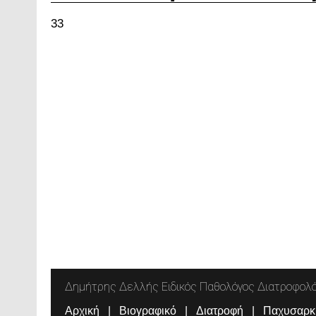
33
Δημήτρης Δελλής Ειδικός Παθολόγος Διατροφολ
Αρχική
Βιογραφικό
Διατροφή
Παχυσαρκ