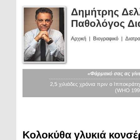
Δημήτρης Δελ
Παθολόγος Δι
Αρχική
Βιογραφικό
Διατρ
«Φάρμακό σας ας γίνε
2,5 χιλιάδες χρόνια πριν ο Ιπποκράτη
(WHO 1997
Κολοκύθα γλυκιά κονσέρ