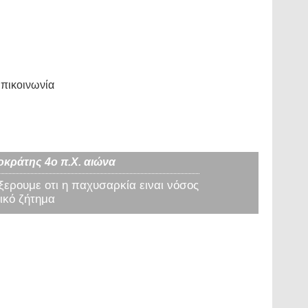
πικοινωνία
οκράτης 4ο π.Χ. αιώνα
 ξερουμε οτι η παχυσαρκία ειναι νόσος
ικό ζήτημα