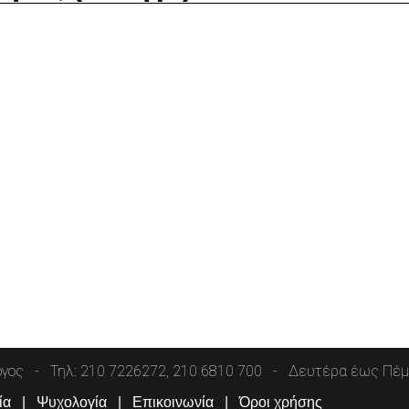
όγος
Τηλ: 210 7226272, 210 6810 700
Δευτέρα έως Πέμπ
ία
Ψυχολογία
Επικοινωνία
Όροι χρήσης