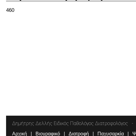
460
Δημήτρης Δελλής Ειδικός Παθολόγος Διατροφολόγος
Αρχική
Βιογραφικό
Διατροφή
Παχυσαρκία
Ψ