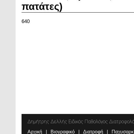
πατάτες)
640
Δημήτρης Δελλής Ειδικός Παθολόγος Διατροφολ
Αρχική
Βιογραφικό
Διατροφή
Παχυσαρκ