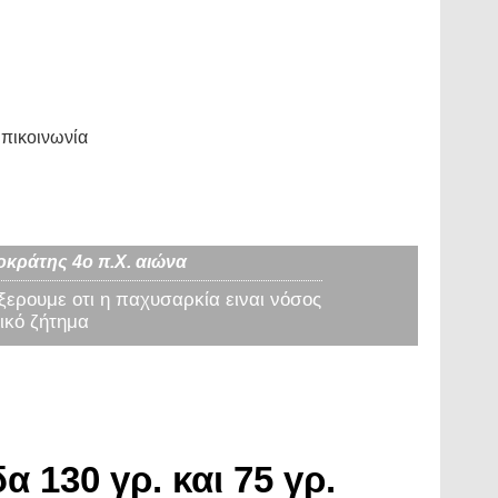
πικοινωνία
οκράτης 4ο π.Χ. αιώνα
 ξερουμε οτι η παχυσαρκία ειναι νόσος
ικό ζήτημα
 130 γρ. και 75 γρ.