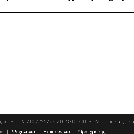
όγος
Τηλ: 210 7226272, 210 6810 700
Δευτέρα έως Πέμπ
ία
Ψυχολογία
Επικοινωνία
Όροι χρήσης