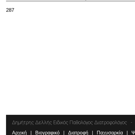
287
Δημήτρης Δελλής Ειδικός Παθολόγος Διατροφολόγος
Αρχική
Βιογραφικό
Διατροφή
Παχυσαρκία
Ψ