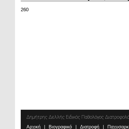
260
Δημήτρης Δελλής Ειδικός Παθολόγος Διατροφολ
Αρχική
Βιογραφικό
Διατροφή
Παχυσαρκ