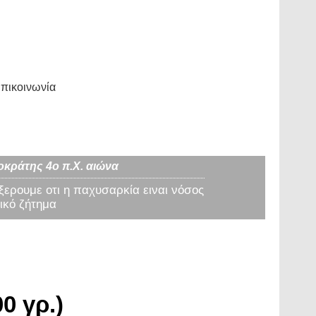
πικοινωνία
οκράτης 4ο π.Χ. αιώνα
 ξερουμε οτι η παχυσαρκία ειναι νόσος
ικό ζήτημα
0 γρ.)