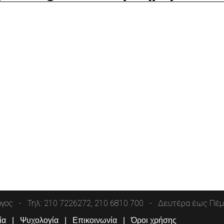
όγος
Τηλ: 210 7226272, 210 6810 700
Δευτέρα έως Πέμπ
ία
Ψυχολογία
Επικοινωνία
Όροι χρήσης