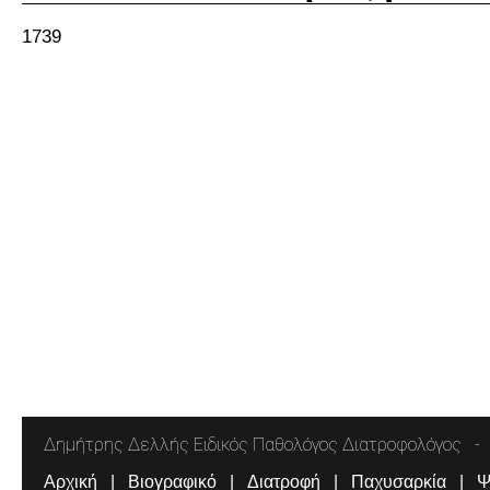
1739
Δημήτρης Δελλής Ειδικός Παθολόγος Διατροφολόγος
Αρχική
Βιογραφικό
Διατροφή
Παχυσαρκία
Ψ