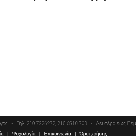
όγος
Τηλ: 210 7226272, 210 6810 700
Δευτέρα έως Πέμπ
ία
Ψυχολογία
Επικοινωνία
Όροι χρήσης