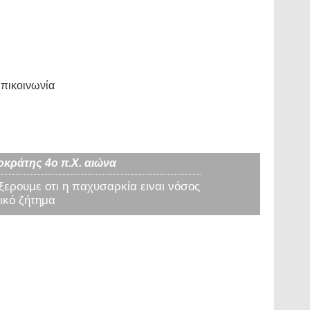
πικοινωνία
οκράτης 4ο π.Χ. αιώνα
 ξερουμε οτι η παχυσαρκία ειναι νόσος
ικό ζήτημα