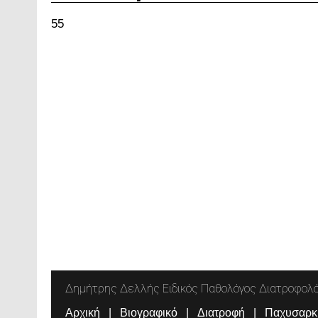
55
Δημήτρης Δελλής Ειδικός Παθολόγος Διατροφολ
Αρχική
Βιογραφικό
Διατροφή
Παχυσαρκ